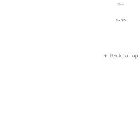
35mm.
She: GIGI
↑
Back to Top