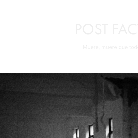
POST FA
Muere, muere que tod