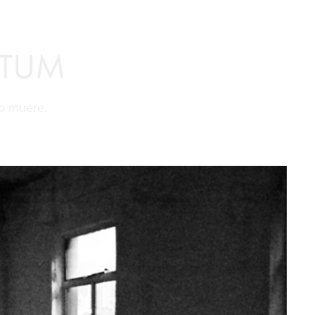
CTUM
o muere.