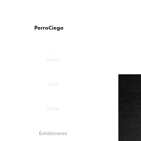
PerroCiego
.
IMAGE
FILMS
BOOK
Exhibiciones