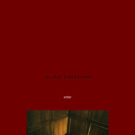
J U L I Á N C Á R D E N A S
enter