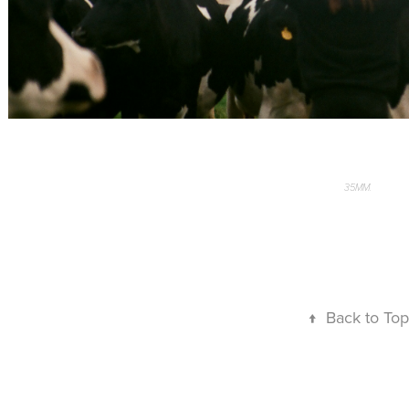
35MM.
↑
Back to Top