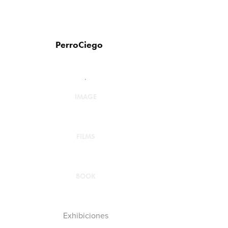
PerroCiego
.
IMAGE
FILMS
BOOK
Exhibiciones