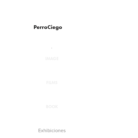
PerroCiego
.
IMAGE
FILMS
BOOK
Exhibiciones